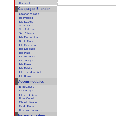
Historisch
Galapagos Eilanden
Galapagos kaart
Reisverslag
Isla Isabella
Santa Cruz
San Salvador
San Cristobal
Isla Fernandina
Santa Maria
Isla Marchena
Isla Espanola
Isla Pinta
Isla Genovesa
Isla Tortuga
Isla Pinzon
Isla Rabida
Isla Theodoro Wolf
Isla Darwin
Accommodaties
El Estazione
La Cienaga
Isla de Ba�os
Hotel Otavalo
Otavalo Prince
Mindo Garden
Hosteria Papagayo
Reisorganisaties