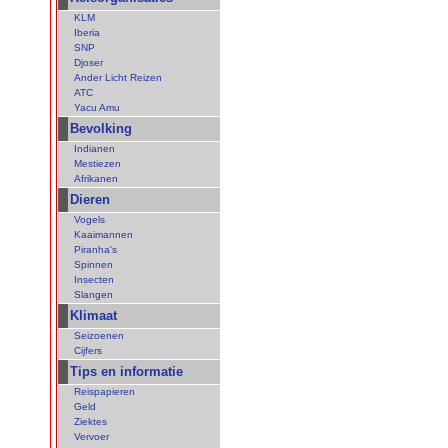
KLM
Iberia
SNP
Djoser
Ander Licht Reizen
ATC
Yacu Amu
Bevolking
Indianen
Mestiezen
Afrikanen
Dieren
Vogels
Kaaimannen
Piranha's
Spinnen
Insecten
Slangen
Klimaat
Seizoenen
Cijfers
Tips en informatie
Reispapieren
Geld
Ziektes
Vervoer