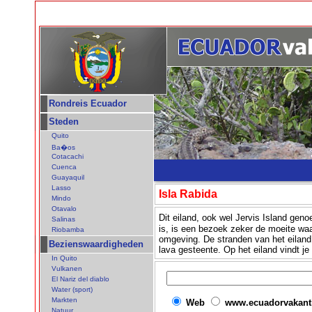
Rondreis Ecuador
Steden
Quito
Ba�os
Cotacachi
Cuenca
Guayaquil
Lasso
Isla Rabida
Mindo
Otavalo
Dit eiland, ook wel Jervis Island ge
Salinas
is, is een bezoek zeker de moeite waa
Riobamba
omgeving. De stranden van het eiland
Bezienswaardigheden
lava gesteente. Op het eiland vindt j
In Quito
Vulkanen
El Nariz del diablo
Water (sport)
Markten
Web
www.ecuadorvakanti
Natuur