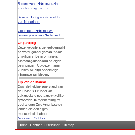
Buitenleven - H�t magazine
voor levensgenieters.
Reizen - Het grootste reisblad
van Nederland.
Columbus - H�t nieuwe
reismagazine van Nederland
Onpartijdig
Deze website is geheel gemaakt
en wordt geheel gemaakt door
vrijwilligers. De informatie is
allemaal gebasseerd op eigen
bevindingen. Op deze manier
kunnen we altijd onpartijdige
informatie aanbieden.
Tip van de maand
Door de huidige lage stand van
de Dollar is Ecuador als
vakantieland nog aantrekkelijker
geworden. In tegenstelling tot
veel andere Zuid Amerikaanse
landen die een eigen
munteenheid hebben.
Meer over Geld >>
Home
|
Contact
|
Disclaimer
|
Sitemap