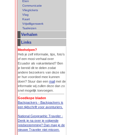
Eten
Communicatie
Vliegtickets
Vlag
Kaart
Vrijwilligerswerk
Taalreizen
Verhalen
Links
Meehelpen?
Heb je zelf informatie, tips, foto’s
of een mooi verhaal over
Ecuador als vakantieland? Ben
je bereid dit te delen zodat
andere bezoekers van deze site
er hun voordeel mee kunnen
doen? Stuur dan een
mail
met de
informatie wij zullen deze dan zo
snel mogelijk toevoegen.
Goedkope bladen
Backpackers - Backpackers is
een tijdschrift voor avonturiers.
National Geographic Traveler -
Denk je na over je volgende
reisbestemming? Dan mag je de
nieuwe Traveler niet missen.